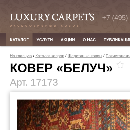
+7 (495)
КАТАЛОГ
УСЛУГИ
АКЦИИ
О НАС
ПУБЛИКАЦИ
На главную
/
Каталог ковров
/
Шерстяные ковры
/
Пакистански
КОВЕР «БЕЛУЧ»
В
И
Арт. 17173